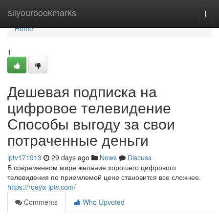
Home
allyourbookmarks
Togg
navi
Home
1
Дешевая подписка на
цифровое телевидение
Способы выгоду за свои
потраченные деньги
iptv171913
29 days ago
News
Discuss
В современном мире желание хорошего цифрового
телевидения по приемлемой цене становится все сложнее.
https://roeya-iptv.com/
Comments
Who Upvoted