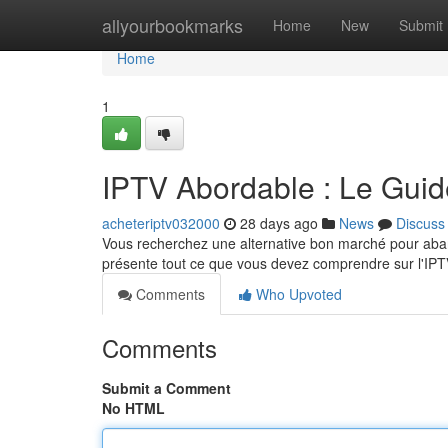
Home
allyourbookmarks
Home
New
Submit
Home
1
IPTV Abordable : Le Gui
acheteriptv032000
28 days ago
News
Discuss
Vous recherchez une alternative bon marché pour ab
présente tout ce que vous devez comprendre sur l'IP
Comments
Who Upvoted
Comments
Submit a Comment
No HTML