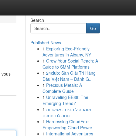
Search
Go
Published News
1
Exploring Eco-Friendly
Adventures in Albany, NY
1
Grow Your Social Reach: A
Guide to SMM Platforms
1
24club: Sàn Giải Trí Hàng
4 vous
Đầu Việt Nam – Đánh G...
1
Precious Metals: A
Complete Guide
1
Unraveling EE88: The
Emerging Trend?
1
מומחה ל הבית : אפשרות
נוחה לרווחתכם
1
Harnessing CloudFox:
Empowering Cloud Power
1
International Adventures