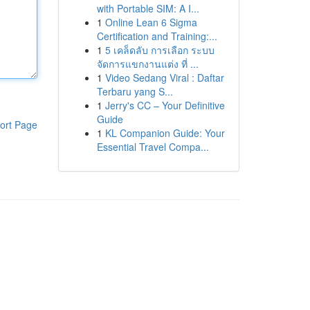
with Portable SIM: A I...
1
Online Lean 6 Sigma
Certification and Training:...
1
5 เคล็ดลับ การเลือก ระบบ
จัดการแขกงานแต่ง ที่ ...
1
Video Sedang Viral : Daftar
Terbaru yang S...
1
Jerry's CC – Your Definitive
Guide
ort Page
1
KL Companion Guide: Your
Essential Travel Compa...