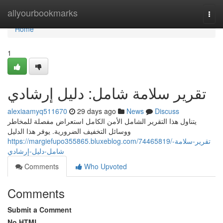
Home
allyourbookmarks
Togg
navi
Home
1
تقرير سلامة شامل: دليل إرشادي
alexiaamyq511670
29 days ago
News
Discuss
يتناول هذا التقرير الشامل الأمن الكامل استعراض مفصلة للمخاطر
ووسائل التخفيف الضرورية. يوفر هذا الدليل
https://margiefupo355865.bluxeblog.com/74465819/تقرير-سلامة-
شامل-دليل-إرشادي
Comments
Who Upvoted
Comments
Submit a Comment
No HTML