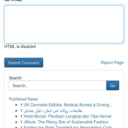
HTML is disabled
Report Page
Search
Go
Published News
1
UK Cannabis Edibles: Medical Access & Emerg...
1
طابعات رولاند في لبنان: دليل شامل
1
Hotel Murah: Panduan Lengkap dan Tips Hemat
1
Jililuck: The Rising Star of Sustainable Fashion
1
Finding the Right Topsfield top Remodeling Cont...