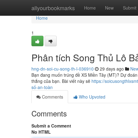
Home
allyourbookmarks
Home
New
Submit
Home
1
Phân tích Song Thủ Lô B
hng-dn-soi-cu-song-th-l-036910
29 days ago
Ne
Bạn đang muốn trúng đề XS Miền Tây (MT)? Dự đoán 
thắng của bạn. Bài viết này sẽ
https://soicusongthlxs
số-an-toàn
Comments
Who Upvoted
Comments
Submit a Comment
No HTML