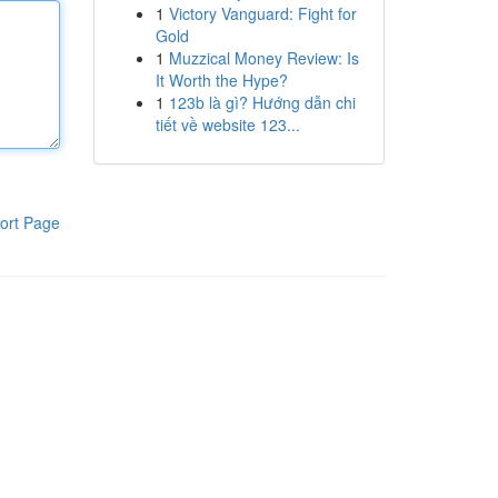
1
Victory Vanguard: Fight for
Gold
1
Muzzical Money Review: Is
It Worth the Hype?
1
123b là gì? Hướng dẫn chi
tiết về website 123...
ort Page