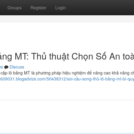
Groups
Register
Login
ảng MT: Thủ thuật Chọn Số An to
ws
Discuss
cặp lô bảng MT là phương pháp hiệu nghiệm để nâng cao khả năng c
mt609031.blogadvize.com/50438312/soi-cầu-song-thủ-lô-bảng-mt-bí-quy