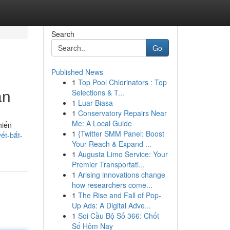
Search
Go
Published News
1
Top Pool Chlorinators : Top
àn
Selections & T...
1
Luar Biasa
1
Conservatory Repairs Near
Me: A Local Guide
hiến
1
{Twitter SMM Panel: Boost
ết-bắt-
Your Reach & Expand ...
1
Augusta Limo Service: Your
Premier Transportati...
1
Arising innovations change
how researchers come...
1
The Rise and Fall of Pop-
Up Ads: A Digital Adve...
1
Soi Cầu Bộ Số 366: Chốt
Số Hôm Nay