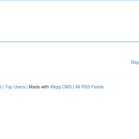
Rep
d
|
Top Users
| Made with
Kliqqi CMS
|
All RSS Feeds