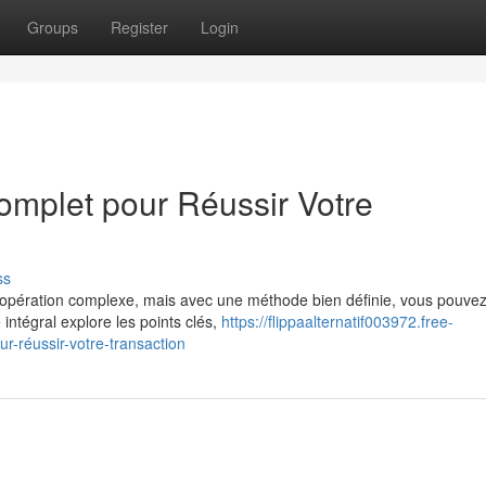
Groups
Register
Login
omplet pour Réussir Votre
ss
 opération complexe, mais avec une méthode bien définie, vous pouve
 intégral explore les points clés,
https://flippaalternatif003972.free-
-réussir-votre-transaction