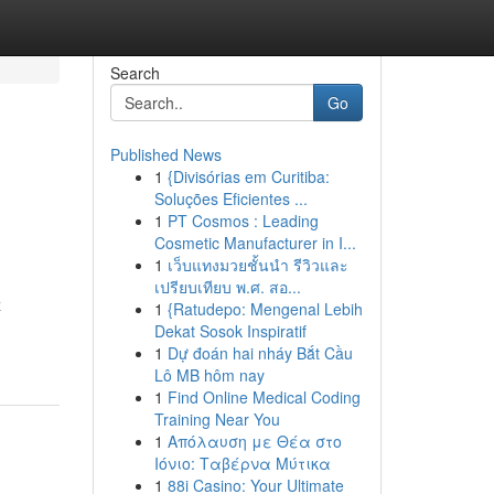
Search
Go
Published News
1
{Divisórias em Curitiba:
Soluções Eficientes ...
1
PT Cosmos : Leading
Cosmetic Manufacturer in I...
1
เว็บแทงมวยชั้นนำ รีวิวและ
เปรียบเทียบ พ.ศ. สอ...
z
1
{Ratudepo: Mengenal Lebih
Dekat Sosok Inspiratif
1
Dự đoán hai nháy Bắt Cầu
Lô MB hôm nay
1
Find Online Medical Coding
Training Near You
1
Απόλαυση με Θέα στο
Ιόνιο: Ταβέρνα Μύτικα
1
88i Casino: Your Ultimate