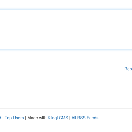
Rep
d
|
Top Users
| Made with
Kliqqi CMS
|
All RSS Feeds