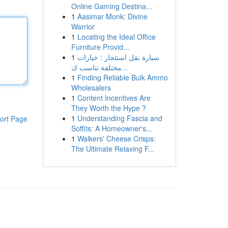
Online Gaming Destina...
1
Aasimar Monk: Divine
Warrior
1
Locating the Ideal Office
Furniture Provid...
1
سيارة نقل استئجار : خيارات
مختلفة تناسب ك...
1
Finding Reliable Bulk Ammo
Wholesalers
1
Content Incentives Are
They Worth the Hype ?
1
Understanding Fascia and
ort Page
Soffits: A Homeowner's...
1
Walkers' Cheese Crisps:
The Ultimate Relaxing F...