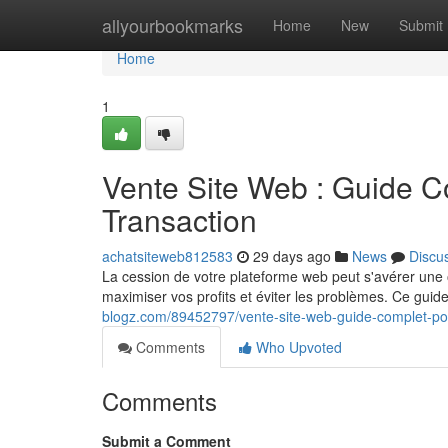
Home
allyourbookmarks
Home
New
Submit
Home
1
Vente Site Web : Guide C
Transaction
achatsiteweb812583
29 days ago
News
Discu
La cession de votre plateforme web peut s'avérer une
maximiser vos profits et éviter les problèmes. Ce guide
blogz.com/89452797/vente-site-web-guide-complet-pour
Comments
Who Upvoted
Comments
Submit a Comment