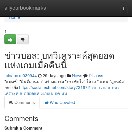
Home
allyourbookmarks
Togg
navi
Home
1
ข่าวบอล: บทวิเคราะห์สุดยอด
แห่งเกมเมื่อคืนนี้
minaboxe030944
29 days ago
News
Discuss
"แมตช์" "คืนที่ผ่านมา" สร้างความ "ประทับใจ" ให้ แก่" แฟน "ลูกหนัง"
อย่างยิ่ง
https://socialtechnet.com/story7316721/ข-าวบอล-บทว-
เคราะห-ส-ดยอดแห-งเกมเม-อค-นน
Comments
Who Upvoted
Comments
Submit a Comment