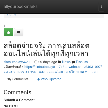
Home
allyourbookmarks
Togg
navi
Home
1
สล็อตจ่ายจริง การเล่นสล็อต
ออนไลน์เล่นได้ทุกที่ทุกเวลา
slotautoplay542009
29 days ago
News
Discuss
สล็อตจ่ายจริง
https://slotautoplay011716.arwebo.com/64631097/
สล-อตจ-ายจร-ง-การเล-นสล-อตออนไลน-เล-นได-ท-กท-ท-กเวลา
Comments
Who Upvoted
Comments
Submit a Comment
No HTML