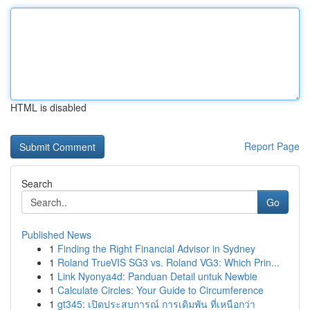
HTML is disabled
Report Page
Search
Go
Published News
1
Finding the Right Financial Advisor in Sydney
1
Roland TrueVIS SG3 vs. Roland VG3: Which Prin...
1
Link Nyonya4d: Panduan Detail untuk Newbie
1
Calculate Circles: Your Guide to Circumference
1
gt345: เปิดประสบการณ์ การเดิมพัน ที่เหนือกว่า