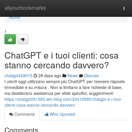
Home
allyourbookmarks
Togg
navi
Home
1
ChatGPT e i tuoi clienti: cosa
stanno cercando davvero?
chatgpt428015
28 days ago
News
Discuss
I utenti oggi utilizzano sempre più ChatGPT per ricevere risposte
immediate e su misura . Non si limitano a fare richieste di base,
ma desiderano assistenza per sfide specifici, suggerimenti
https://chatgpt251383.win-blog.com/23419595/chatgpt-e-i-tuoi-
clienti-cosa-stanno-cercando-davvero
Comments
Who Upvoted
Comments