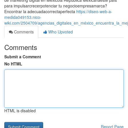
de marketing digital en Méxicola República Mexicanaeste país
para impulsarcrecerpotenciar tu negocioempresamarca?
Encontrar la adecuadacorrectaperfecta
https://diseo-web-a-
medida049153.nico-
wiki.com/2504709/agencias_digitales_en_méxico_encuentra_la_mej
Comments
Who Upvoted
Comments
Submit a Comment
No HTML
HTML is disabled
Report Page