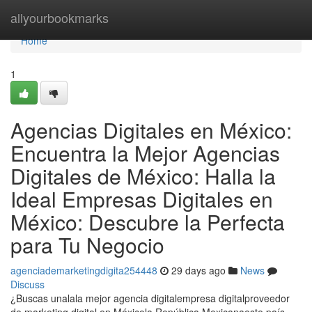
Home
allyourbookmarks
Home
1
Agencias Digitales en México:
Encuentra la Mejor Agencias
Digitales de México: Halla la
Ideal Empresas Digitales en
México: Descubre la Perfecta
para Tu Negocio
agenciademarketingdigita254448
29 days ago
News
Discuss
¿Buscas unalala mejor agencia digitalempresa digitalproveedor