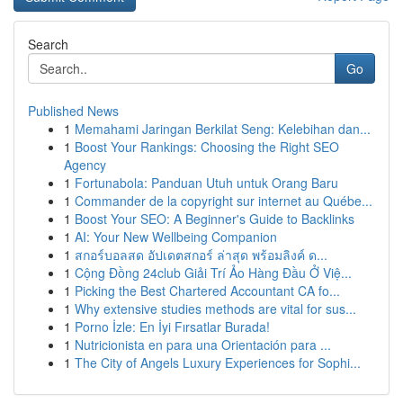
Search
Go
Published News
1
Memahami Jaringan Berkilat Seng: Kelebihan dan...
1
Boost Your Rankings: Choosing the Right SEO
Agency
1
Fortunabola: Panduan Utuh untuk Orang Baru
1
Commander de la copyright sur internet au Québe...
1
Boost Your SEO: A Beginner's Guide to Backlinks
1
AI: Your New Wellbeing Companion
1
สกอร์บอลสด อัปเดตสกอร์ ล่าสุด พร้อมลิงค์ ด...
1
Cộng Đồng 24club Giải Trí Ảo Hàng Đầu Ở Việ...
1
Picking the Best Chartered Accountant CA fo...
1
Why extensive studies methods are vital for sus...
1
Porno İzle: En İyi Fırsatlar Burada!
1
Nutricionista en para una Orientación para ...
1
The City of Angels Luxury Experiences for Sophi...