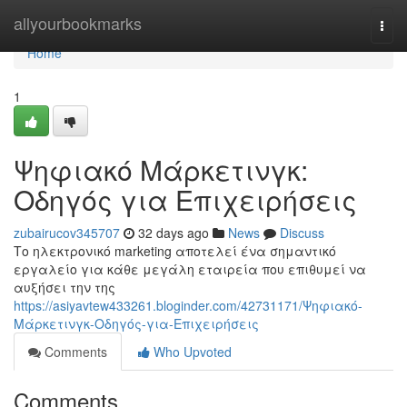
Home
allyourbookmarks
Togg
navi
Home
1
Ψηφιακό Μάρκετινγκ:
Οδηγός για Επιχειρήσεις
zubairucov345707
32 days ago
News
Discuss
Το ηλεκτρονικό marketing αποτελεί ένα σημαντικό
εργαλείο για κάθε μεγάλη εταιρεία που επιθυμεί να
αυξήσει την της
https://asiyavtew433261.bloginder.com/42731171/Ψηφιακό-
Μάρκετινγκ-Οδηγός-για-Επιχειρήσεις
Comments
Who Upvoted
Comments