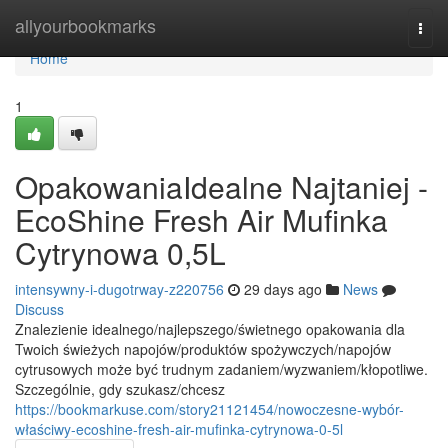
Home
allyourbookmarks
Togg
navi
Home
1
OpakowaniaIdealne Najtaniej -
EcoShine Fresh Air Mufinka
Cytrynowa 0,5L
intensywny-i-dugotrway-z220756
29 days ago
News
Discuss
Znalezienie idealnego/najlepszego/świetnego opakowania dla
Twoich świeżych napojów/produktów spożywczych/napojów
cytrusowych może być trudnym zadaniem/wyzwaniem/kłopotliwe.
Szczególnie, gdy szukasz/chcesz
https://bookmarkuse.com/story21121454/nowoczesne-wybór-
właściwy-ecoshine-fresh-air-mufinka-cytrynowa-0-5l