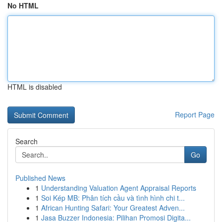
No HTML
HTML is disabled
Report Page
Search
Go
Published News
1
Understanding Valuation Agent Appraisal Reports
1
Soi Kép MB: Phân tích cầu và tình hình chi t...
1
African Hunting Safari: Your Greatest Adven...
1
Jasa Buzzer Indonesia: Pilihan Promosi Digita...