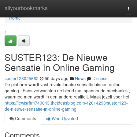
Home
allyourbookmarks
Togg
navi
Home
1
SUSTER123: De Nieuwe
Sensatie in Online Gaming
suster123025662
50 days ago
News
Discuss
De platform wordt vast revolutionaire sensatie binnen online
gaming . Fans verwachten de blend met spannende mechanics ,
waarmee men wordt in een andere realiteit. Maak jezelf voor het
https://lewisrftm740643.theideasblog.com/42014293/suster123-
de-nieuwe-sensatie-in-online-gaming
Comments
Who Upvoted
Comments