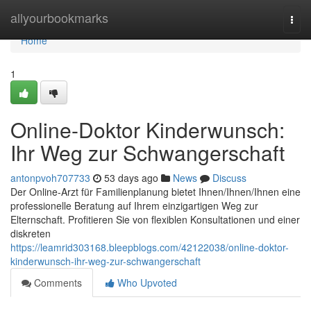
Home
allyourbookmarks
Togg
navi
Home
1
Online-Doktor Kinderwunsch:
Ihr Weg zur Schwangerschaft
antonpvoh707733
53 days ago
News
Discuss
Der Online-Arzt für Familienplanung bietet Ihnen/Ihnen/Ihnen eine
professionelle Beratung auf Ihrem einzigartigen Weg zur
Elternschaft. Profitieren Sie von flexiblen Konsultationen und einer
diskreten
https://leamrid303168.bleepblogs.com/42122038/online-doktor-
kinderwunsch-ihr-weg-zur-schwangerschaft
Comments
Who Upvoted