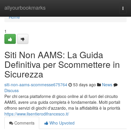
Home
allyourbookmarks
Togg
navi
Home
1
Siti Non AAMS: La Guida
Definitiva per Scommettere in
Sicurezza
siti-non-aams-scommesse675764
53 days ago
News
Discuss
Per chi cerca piattaforme di gioco online al di fuori del circuito
AAMS, avere una guida completa è fondamentale. Molti portali
offrono servizi di giochi d'azzardo, ma la affidabilità è la priorità
https://www.ilsentierodifrancesco.it/
Comments
Who Upvoted