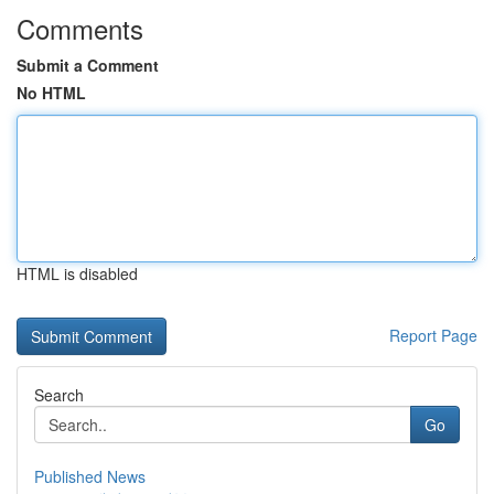
Comments
Submit a Comment
No HTML
HTML is disabled
Report Page
Search
Go
Published News