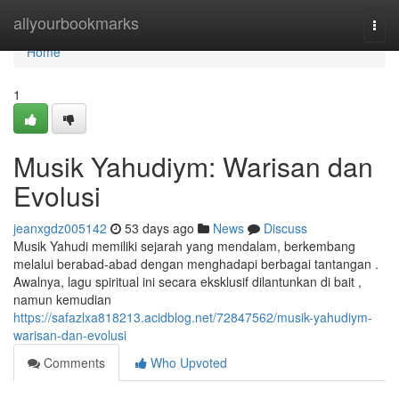
Home
allyourbookmarks
Togg
navi
Home
1
Musik Yahudiym: Warisan dan
Evolusi
jeanxgdz005142
53 days ago
News
Discuss
Musik Yahudi memiliki sejarah yang mendalam, berkembang
melalui berabad-abad dengan menghadapi berbagai tantangan .
Awalnya, lagu spiritual ini secara eksklusif dilantunkan di bait ,
namun kemudian
https://safazlxa818213.acidblog.net/72847562/musik-yahudiym-
warisan-dan-evolusi
Comments
Who Upvoted