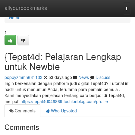
Home
allyourbookmarks
Togg
navi
Home
1
{Tepat4d: Pelajaran Lengkap
untuk Newbie
poppyzmmn631133
53 days ago
News
Discuss
Ingin berkenalan dengan platform judi digital Tepat4d? Tutorial ini
hadir untuk menuntun Anda, terutama para pemain pemula .
Kami menyediakan penjelasan tentang cara berjudi di Tepat4d,
meliputi
https://tepat4d046869.techionblog.com/profile
Comments
Who Upvoted
Comments