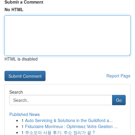
Submit a Comment
No HTML
HTML is disabled
Report Page
Search
Go
Published News
1
Auto Servicing & Solutions in the Guildford a...
1
Fiduciaire Montreux : Optimisez Votre Gestion ...
1
주소모아 사용 후기: 주소 정리가 끝 ?