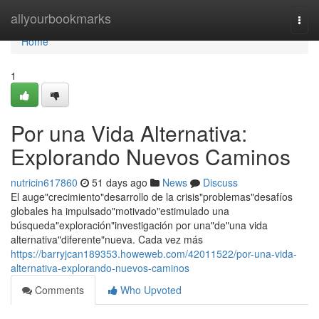
Home
allyourbookmarks
Togg
navi
Home
1
Por una Vida Alternativa:
Explorando Nuevos Caminos
nutricin617860
51 days ago
News
Discuss
El auge"crecimiento"desarrollo de la crisis"problemas"desafíos
globales ha impulsado"motivado"estimulado una
búsqueda"exploración"investigación por una"de"una vida
alternativa"diferente"nueva. Cada vez más
https://barryjcan189353.howeweb.com/42011522/por-una-vida-
alternativa-explorando-nuevos-caminos
Comments
Who Upvoted