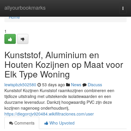
Home
allyourbookmarks
Togg
navi
Home
1
Kunststof, Aluminium en
Houten Kozijnen op Maat voor
Elk Type Woning
lewispbzk502580
53 days ago
News
Discuss
Kunststof Kozijnen Kunststof raamkozijnen combineren een
tijdloze uitstraling met uitstekende isolatiewaarden en een
duurzame levensduur. Dankzij hoogwaardig PVC zijn deze
kozijnen nagenoeg onderhoudsvrij,
https://diegorcjv920484.wikifiltraciones.com/user
Comments
Who Upvoted