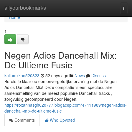
Home
allyourbookmarks
Togg
navi
Home
1
Negen Adios Dancehall Mix:
De Ultieme Fusie
kallumxkoo520823
52 days ago
News
Discuss
Bereid je klaar op een onvergetelijke ervaring met de Negen
Adios Dancehall Mix! Deze compilatie is een spectaculaire
samensmelting van de meest populaire Dancehall tracks ,
zorgvuldig gecomponeerd door Negen.
https://roxannasgh620777.blogacep.com/47411989/negen-adios-
dancehall-mix-de-ultieme-fusie
Comments
Who Upvoted