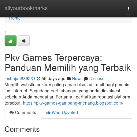
Home
allyourbookmarks
Togg
navi
Home
1
Pkv Games Terpercaya:
Panduan Memilih yang Terbaik
joshnjdu889231
55 days ago
News
Discuss
Memilih website poker v paling aman bisa jadi rumit bagi pemain
judi internet. Segudang pertimbangan yang perlu dievaluasi
sebelum Anda mendaftar. Pertama , perhatikan reputasi platform
tersebut.
https://pkv-games-gampang-menang.blogspot.com/
Comments
Who Upvoted
Comments