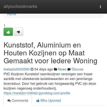
Home
allyourbookmarks
Togg
navi
Home
1
Kunststof, Aluminium en
Houten Kozijnen op Maat
Gemaakt voor Iedere Woning
lewispbzk502580
54 days ago
News
Discuss
PVC Kozijnen Kunststof raamkozijnen verenigen een fraaie
aanblik met uitstekende isolatiewaarden en een jarenlange
levensduur. Door het gebruik van hoogwaardig PVC zijn deze
kozijnen nagenoeg onderhoudsvrij,
https://inesldzn109062.gynoblog.com/profile
Comments
Who Upvoted