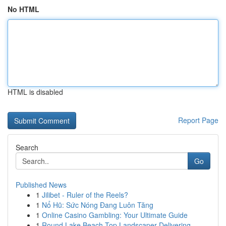
No HTML
HTML is disabled
Report Page
Search
Go
Published News
1
Jilibet - Ruler of the Reels?
1
Nổ Hũ: Sức Nóng Đang Luôn Tăng
1
Online Casino Gambling: Your Ultimate Guide
1
Round Lake Beach Top Landscaper Delivering