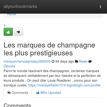
Home
allyourbookmarks
Togg
navi
Home
1
Les marques de champagne
les plus prestigieuses
marquechampagnejayz926205
56 days ago
News
Discuss
Parmi le monde fascinant des champagnes, certaines marques
se démarquent véritablement par leur histoire et la perfection de
leurs produits . On peut citer Louis Roederer , connu pour son
iconique cuvée,
https://marleykfta061519.loginblogin.com/profile
Comments
Who Upvoted
Comments