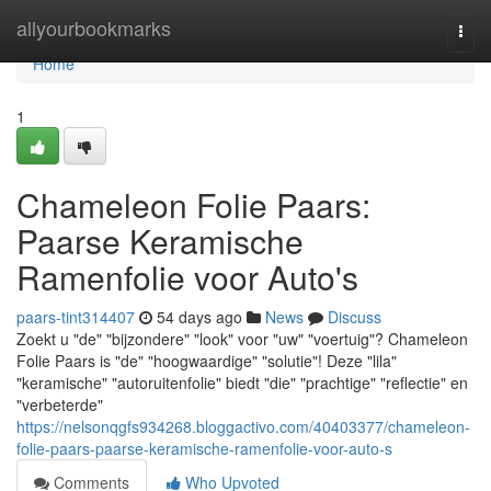
Home
allyourbookmarks
Togg
navi
Home
1
Chameleon Folie Paars:
Paarse Keramische
Ramenfolie voor Auto's
paars-tint314407
54 days ago
News
Discuss
Zoekt u "de" "bijzondere" "look" voor "uw" "voertuig"? Chameleon
Folie Paars is "de" "hoogwaardige" "solutie"! Deze "lila"
"keramische" "autoruitenfolie" biedt "die" "prachtige" "reflectie" en
"verbeterde"
https://nelsonqgfs934268.bloggactivo.com/40403377/chameleon-
folie-paars-paarse-keramische-ramenfolie-voor-auto-s
Comments
Who Upvoted