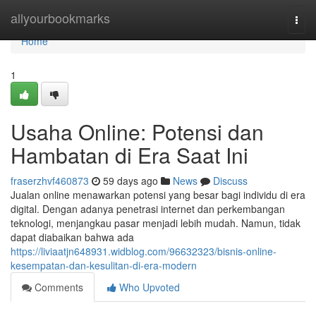
Home
allyourbookmarks
Togg
navi
Home
1
Usaha Online: Potensi dan
Hambatan di Era Saat Ini
fraserzhvf460873
59 days ago
News
Discuss
Jualan online menawarkan potensi yang besar bagi individu di era
digital. Dengan adanya penetrasi internet dan perkembangan
teknologi, menjangkau pasar menjadi lebih mudah. Namun, tidak
dapat diabaikan bahwa ada
https://liviaatjn648931.widblog.com/96632323/bisnis-online-
kesempatan-dan-kesulitan-di-era-modern
Comments
Who Upvoted