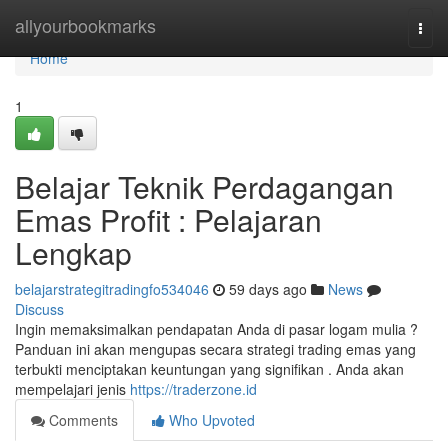
Home
allyourbookmarks
Togg
navi
Home
1
Belajar Teknik Perdagangan
Emas Profit : Pelajaran
Lengkap
belajarstrategitradingfo534046
59 days ago
News
Discuss
Ingin memaksimalkan pendapatan Anda di pasar logam mulia ?
Panduan ini akan mengupas secara strategi trading emas yang
terbukti menciptakan keuntungan yang signifikan . Anda akan
mempelajari jenis
https://traderzone.id
Comments
Who Upvoted