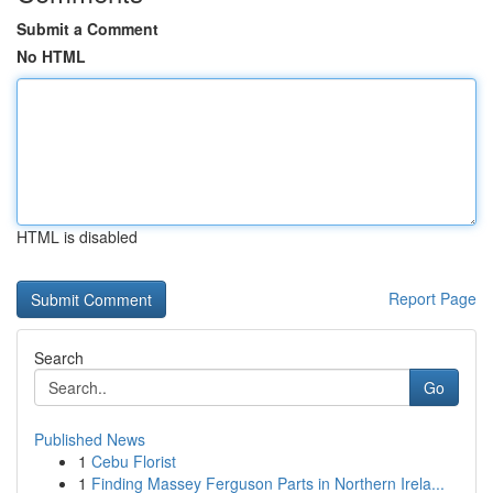
Submit a Comment
No HTML
HTML is disabled
Report Page
Search
Go
Published News
1
Cebu Florist
1
Finding Massey Ferguson Parts in Northern Irela...