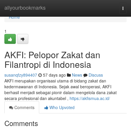
Home
allyourbookmarks
Togg
navi
Home
1
AKFI: Pelopor Zakat dan
Filantropi di Indonesia
susanqfzy894407
57 days ago
News
Discuss
AKFI merupakan organisasi utama di bidang zakat dan
kedermawanan di Indonesia. Sejak awal beroperasi, AKFI
berhasil menjadi sebagai pionir dalam mengelola dana zakat
secara profesional dan akuntabel ,
https://akfismua.ac.id/
Comments
Who Upvoted
Comments