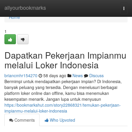
Home
allyourbookmarks
Togg
navi
Home
1
Dapatkan Pekerjaan Impianmu
melalui Loker Indonesia
briancmhr154270
58 days ago
News
Discuss
Bermimpi untuk mendapatkan pekerjaan impian? Di Indonesia,
banyak peluang yang tersedia. Dengan menelusuri berbagai
platform loker online dan offline, kamu bisa menemukan
kesempatan menarik. Jangan lupa untuk menyusun
https://bookmarkshut.com/story22868321/temukan-pekerjaan-
impianmu-melalui-loker-indonesia
Comments
Who Upvoted