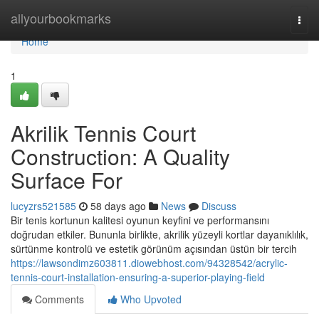
Home
allyourbookmarks
Togg
navi
Home
1
Akrilik Tennis Court
Construction: A Quality
Surface For
lucyzrs521585
58 days ago
News
Discuss
Bir tenis kortunun kalitesi oyunun keyfini ve performansını
doğrudan etkiler. Bununla birlikte, akrilik yüzeyli kortlar dayanıklılık,
sürtünme kontrolü ve estetik görünüm açısından üstün bir tercih
https://lawsondimz603811.diowebhost.com/94328542/acrylic-
tennis-court-installation-ensuring-a-superior-playing-field
Comments
Who Upvoted