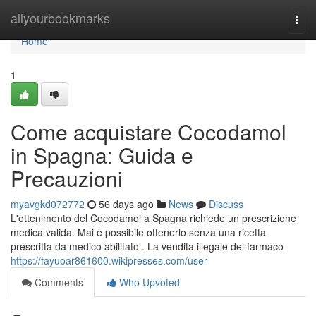
Home
allyourbookmarks
Togg
navi
Home
1
Come acquistare Cocodamol
in Spagna: Guida e
Precauzioni
myavgkd072772
56 days ago
News
Discuss
L'ottenimento del Cocodamol a Spagna richiede un prescrizione
medica valida. Mai è possibile ottenerlo senza una ricetta
prescritta da medico abilitato . La vendita illegale del farmaco
https://fayuoar861600.wikipresses.com/user
Comments
Who Upvoted