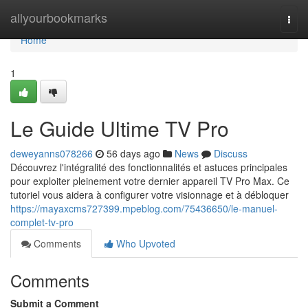
Home
allyourbookmarks
Togg
navi
Home
1
Le Guide Ultime TV Pro
deweyanns078266
56 days ago
News
Discuss
Découvrez l'intégralité des fonctionnalités et astuces principales
pour exploiter pleinement votre dernier appareil TV Pro Max. Ce
tutoriel vous aidera à configurer votre visionnage et à débloquer
https://mayaxcms727399.mpeblog.com/75436650/le-manuel-
complet-tv-pro
Comments
Who Upvoted
Comments
Submit a Comment