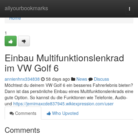
Home
allyourbookmarks
Togg
navi
Home
1
Einbau Multifunktionslenkrad
im VW Golf 6
annienhnx334838
58 days ago
News
Discuss
Möchtest du deinem VW Golf 6 ein besseres Fahrerlebnis bieten?
Dann ist das persönliche Einbau eines Multifunktionslenkrads eine
gute Option. So kannst du die Funktionen wie Telefonie, Audio-
und
https://jemimaxcde837945.wikiexpression.com/user
Comments
Who Upvoted
Comments