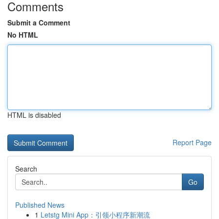
Comments
Submit a Comment
No HTML
HTML is disabled
Report Page
Search
Go
Published News
1
Letstg Mini App：引领小程序新潮流