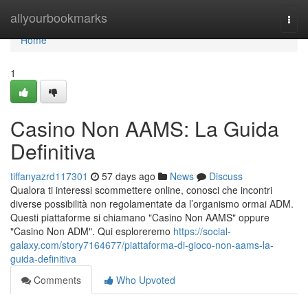
Home
allyourbookmarks
Togg
navi
Home
1
Casino Non AAMS: La Guida
Definitiva
tiffanyazrd117301
57 days ago
News
Discuss
Qualora ti interessi scommettere online, conosci che incontri
diverse possibilità non regolamentate da l’organismo ormai ADM.
Questi piattaforme si chiamano "Casino Non AAMS" oppure
"Casino Non ADM". Qui esploreremo
https://social-
galaxy.com/story7164677/piattaforma-di-gioco-non-aams-la-
guida-definitiva
Comments
Who Upvoted