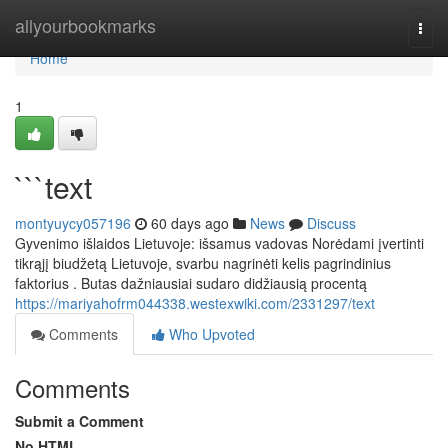
Home
allyourbookmarks
Togg
navi
Home
1
```text
montyuycy057196
60 days ago
News
Discuss
Gyvenimo išlaidos Lietuvoje: išsamus vadovas Norėdami įvertinti
tikrąjį biudžetą Lietuvoje, svarbu nagrinėti kelis pagrindinius
faktorius . Butas dažniausiai sudaro didžiausią procentą
https://mariyahofrm044338.westexwiki.com/2331297/text
Comments
Who Upvoted
Comments
Submit a Comment
No HTML