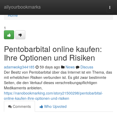
Home
allyourbookmarks
Togg
navi
Home
1
Pentobarbital online kaufen:
Ihre Optionen und Risiken
adamwokg344185
59 days ago
News
Discuss
Der Besitz von Pentobarbital über das Internet ist ein Thema, das
mit erheblichen Risiken verbunden ist. Es gibt zwar bestimmte
Seiten, die den Verkauf dieses verschreibungspflichtigen
Medikaments anbieten,
https://nanobookmarking.com/story21500298/pentobarbital-
online-kaufen-ihre-optionen-und-risiken
Comments
Who Upvoted