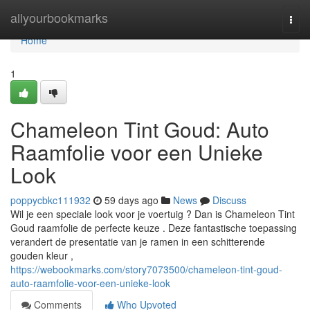
Home
allyourbookmarks
Togg
navi
Home
1
Chameleon Tint Goud: Auto
Raamfolie voor een Unieke
Look
poppycbkc111932
59 days ago
News
Discuss
Wil je een speciale look voor je voertuig ? Dan is Chameleon Tint
Goud raamfolie de perfecte keuze . Deze fantastische toepassing
verandert de presentatie van je ramen in een schitterende
gouden kleur ,
https://webookmarks.com/story7073500/chameleon-tint-goud-
auto-raamfolie-voor-een-unieke-look
Comments
Who Upvoted