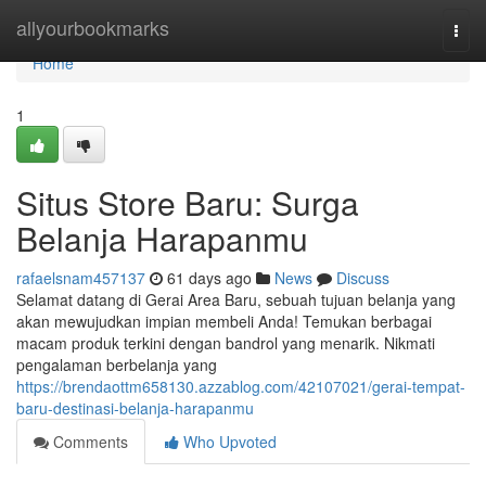
Home
allyourbookmarks
Togg
navi
Home
1
Situs Store Baru: Surga
Belanja Harapanmu
rafaelsnam457137
61 days ago
News
Discuss
Selamat datang di Gerai Area Baru, sebuah tujuan belanja yang
akan mewujudkan impian membeli Anda! Temukan berbagai
macam produk terkini dengan bandrol yang menarik. Nikmati
pengalaman berbelanja yang
https://brendaottm658130.azzablog.com/42107021/gerai-tempat-
baru-destinasi-belanja-harapanmu
Comments
Who Upvoted