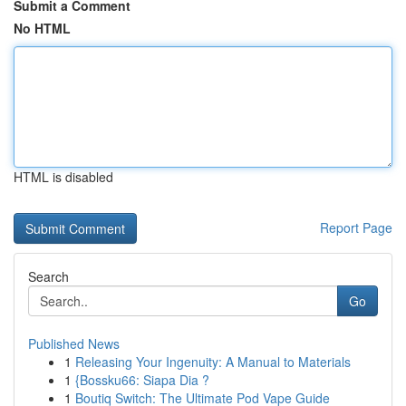
Submit a Comment
No HTML
HTML is disabled
Report Page
Search
Go
Published News
1
Releasing Your Ingenuity: A Manual to Materials
1
{Bossku66: Siapa Dia ?
1
Boutiq Switch: The Ultimate Pod Vape Guide