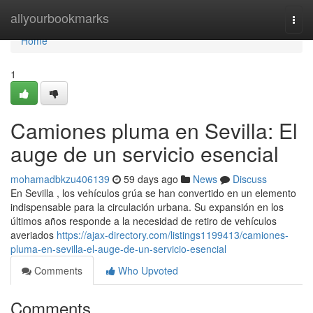
Home
allyourbookmarks
Togg
navi
Home
1
Camiones pluma en Sevilla: El
auge de un servicio esencial
mohamadbkzu406139
59 days ago
News
Discuss
En Sevilla , los vehículos grúa se han convertido en un elemento
indispensable para la circulación urbana. Su expansión en los
últimos años responde a la necesidad de retiro de vehículos
averiados
https://ajax-directory.com/listings1199413/camiones-
pluma-en-sevilla-el-auge-de-un-servicio-esencial
Comments
Who Upvoted
Comments