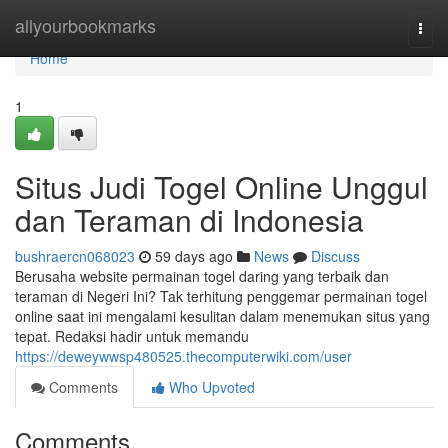
Home
allyourbookmarks
Togg
navi
Home
1
Situs Judi Togel Online Unggul
dan Teraman di Indonesia
bushraercn068023
59 days ago
News
Discuss
Berusaha website permainan togel daring yang terbaik dan
teraman di Negeri Ini? Tak terhitung penggemar permainan togel
online saat ini mengalami kesulitan dalam menemukan situs yang
tepat. Redaksi hadir untuk memandu
https://deweywwsp480525.thecomputerwiki.com/user
Comments
Who Upvoted
Comments