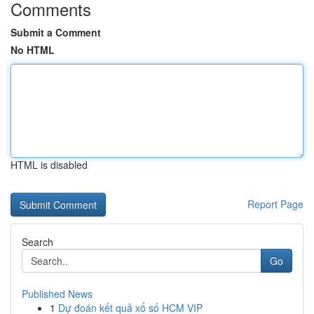
Comments
Submit a Comment
No HTML
HTML is disabled
Report Page
Search
Go
Published News
1
Dự đoán kết quả xổ số HCM VIP