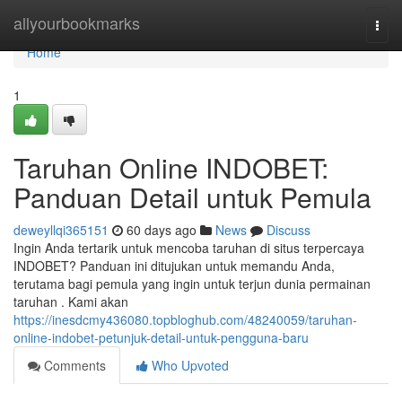
Home
allyourbookmarks
Togg
navi
Home
1
Taruhan Online INDOBET:
Panduan Detail untuk Pemula
deweyllqi365151
60 days ago
News
Discuss
Ingin Anda tertarik untuk mencoba taruhan di situs terpercaya
INDOBET? Panduan ini ditujukan untuk memandu Anda,
terutama bagi pemula yang ingin untuk terjun dunia permainan
taruhan . Kami akan
https://inesdcmy436080.topbloghub.com/48240059/taruhan-
online-indobet-petunjuk-detail-untuk-pengguna-baru
Comments
Who Upvoted