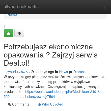
Home
allyourbookmarks
Togg
navi
Home
1
Potrzebujesz ekonomiczne
opakowania ? Zajrzyj serwis
Deal.pl!
lucyoudu694756
60 days ago
News
Discuss
W przypadku gdy planujesz możliwości związanych z pakowania ,
ten serwis oferuje duży katalog produktów w wyjątkowo
konkurencyjnych stawkach. Oszczędzaj na zapieczętowanych
produktach –
https://opakowaniadeal.pl/pl/p/Mediclean-240-Steel-
500ml-do-stali-nierdzewnej/7564
Comments
Who Upvoted