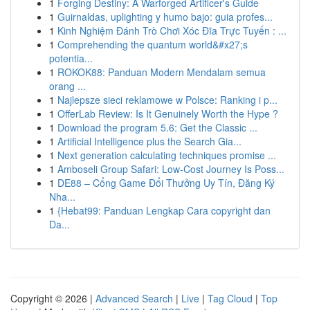
1
Forging Destiny: A Warforged Artificer's Guide
1
Guirnaldas, uplighting y humo bajo: guia profes...
1
Kinh Nghiệm Đánh Trò Chơi Xóc Đĩa Trực Tuyến : ...
1
Comprehending the quantum world&#x27;s
potentia...
1
ROKOK88: Panduan Modern Mendalam semua
orang ...
1
Najlepsze sieci reklamowe w Polsce: Ranking i p...
1
OfferLab Review: Is It Genuinely Worth the Hype ?
1
Download the program 5.6: Get the Classic ...
1
Artificial Intelligence plus the Search Gia...
1
Next generation calculating techniques promise ...
1
Amboseli Group Safari: Low-Cost Journey Is Poss...
1
DE88 – Cổng Game Đổi Thưởng Uy Tín, Đăng Ký
Nha...
1
{Hebat99: Panduan Lengkap Cara copyright dan
Da...
Copyright © 2026 |
Advanced Search
|
Live
|
Tag Cloud
|
Top