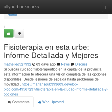
Home
allyourbookmarks
Togg
navi
Home
1
Fisioterapia en esta urbe:
Informe Detallada y Mejores
mathejieg527932
63 days ago
News
Discuss
Si buscas cuidado fisioterapéutico en la capital de la provincia ,
esta información te ofrecerá una visión completa de las opciones
disponibles. Desde lesiones de espalda hasta problemas de
movilidad ,
https://mariahsgub393609.develop-
blog.com/49567237/fisioterapia-en-la-ciudad-informe-detallada-y-
opciones
Comments
Who Upvoted