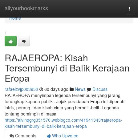
Home
allyourbookmarks
Togg
navi
Home
1
RAJAEROPA: Kisah
Tersembunyi di Balik Kerajaan
Eropa
rafaelzvjp003952
60 days ago
News
Discuss
RAJAEROPA menyimpan legenda tersembunyi yang jarang
terungkap kepada publik . Jejak peradaban Eropa ini dipenuhi
intrik, perang , dan kisah cinta yang berbelit-belit. Legenda
tentang pemimpin di masa
https://alvinqgrg351570.weblogco.com/41941343/rajaeropa-
kisah-tersembunyi-di-balik-kerajaan-eropa
Comments
Who Upvoted