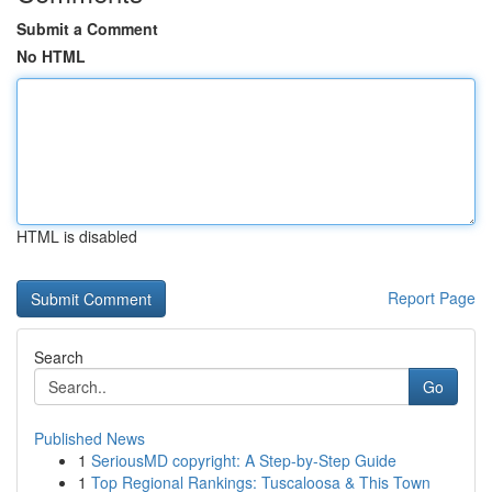
Submit a Comment
No HTML
HTML is disabled
Report Page
Search
Go
Published News
1
SeriousMD copyright: A Step-by-Step Guide
1
Top Regional Rankings: Tuscaloosa & This Town