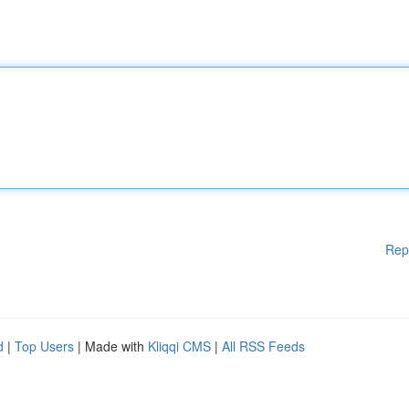
Rep
d
|
Top Users
| Made with
Kliqqi CMS
|
All RSS Feeds