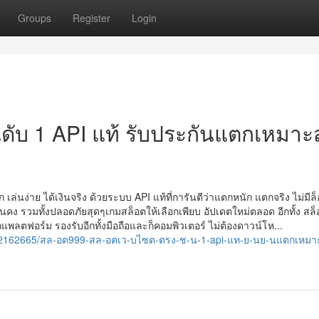
Groups
Register
Login
นดับ 1 API แท้ รับประกันแตกเหมา
ก เล่นง่าย ได้เงินจริง ด้วยระบบ API แท้ที่การันตีว่าแตกหนัก แตกจริง ไม่มีล็
มั่นคง รวมทั้งปลอดภัยสุดๆเกมสล็อตให้เลือกเพียบ อัปเดตใหม่ตลอด อีกทั้ง ส
แพลตฟอร์ม รองรับอีกทั้งมือถือและก็คอมพิวเตอร์ ไม่ต้องดาวน์โห...
m/42162665/สล-อต999-สล-อตเว-บไซต-ตรง-ช-น-1-api-แท-ย-นย-นแตกเหม