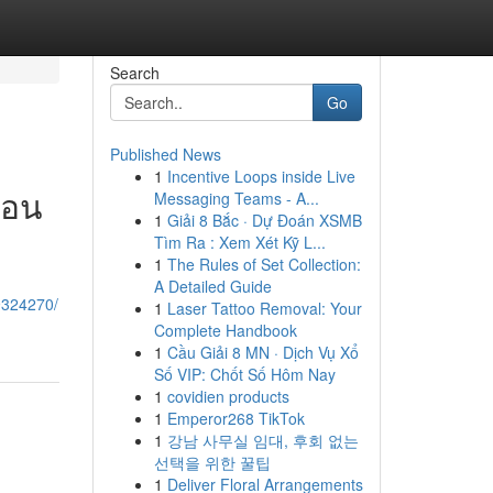
Search
Go
Published News
1
Incentive Loops inside Live
่อน
Messaging Teams - A...
1
Giải 8 Bắc · Dự Đoán XSMB
Tìm Ra : Xem Xét Kỹ L...
1
The Rules of Set Collection:
A Detailed Guide
9324270/
1
Laser Tattoo Removal: Your
Complete Handbook
1
Cầu Giải 8 MN · Dịch Vụ Xổ
Số VIP: Chốt Số Hôm Nay
1
covidien products
1
Emperor268 TikTok
1
강남 사무실 임대, 후회 없는
선택을 위한 꿀팁
1
Deliver Floral Arrangements