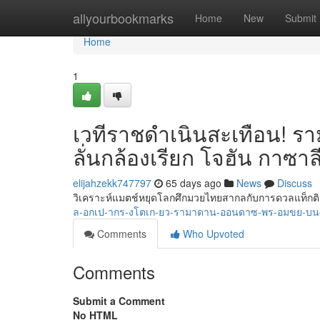
Home
allyourbookmarks
Home
New
Submit
Home
1
เวทีราชดำเนินสะเทือน! ราม
ลั่นกล้องเรียก โจฮัน กาซาล
elijahzekk747797
65 days ago
News
Discuss
วิเคราะห์แมตช์หยุดโลกศึกมวยไทยสากลกับการดวลแท็กติก
ล-อกเป-ากร-งโตเก-ยว-รามาดาน-ออนดาซ-พร-อมขย-บ
Comments
Who Upvoted
Comments
Submit a Comment
No HTML