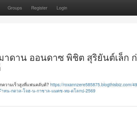
Groups
Register
Login
าดาน ออนดาซ พิชิต สุริยันต์เล็ก ก
ี
ความเร็วสูงที่แฟนคลับต้?
https://roxannzere585875.blogthisbiz.com/4
น-ำหน-กดวล-โจฮ-น-กาซาล-แมตช-หย-ดโลกป-2569