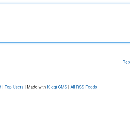
Rep
d
|
Top Users
| Made with
Kliqqi CMS
|
All RSS Feeds