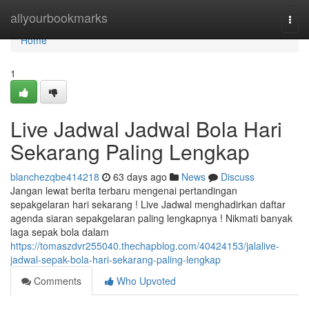
Home
allyourbookmarks
Togg
navi
Home
1
Live Jadwal Jadwal Bola Hari
Sekarang Paling Lengkap
blanchezqbe414218
63 days ago
News
Discuss
Jangan lewat berita terbaru mengenai pertandingan
sepakgelaran hari sekarang ! Live Jadwal menghadirkan daftar
agenda siaran sepakgelaran paling lengkapnya ! Nikmati banyak
laga sepak bola dalam
https://tomaszdvr255040.thechapblog.com/40424153/jalalive-
jadwal-sepak-bola-hari-sekarang-paling-lengkap
Comments
Who Upvoted